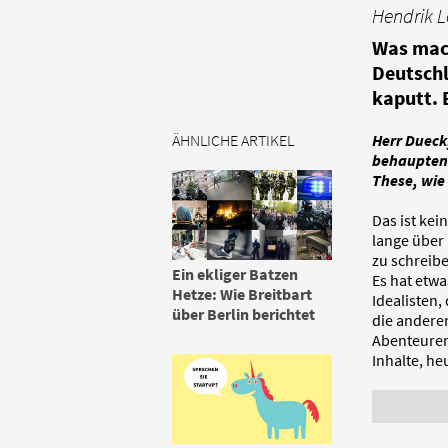
Hendrik 
Was mach
Deutschl
kaputt. 
ÄHNLICHE ARTIKEL
Herr Dueck,
behaupten 
These, wie
Das ist kei
lange über 
zu schreib
Ein ekliger Batzen
Es hat etwa
Hetze: Wie Breitbart
Idealisten,
über Berlin berichtet
die andere
Abenteurer
Inhalte, h