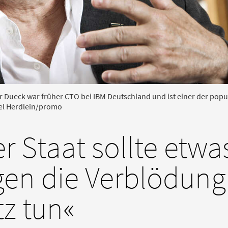
r Dueck war früher CTO bei IBM Deutschland und ist einer der pop
ael Herdlein/promo
r Staat sollte etwa
gen die Verblödung
z tun«