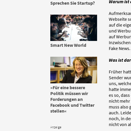
Warum ist 
Sprechen Sie Startup?
Aufmerksam
Webseite s
auf die eig
und Werbun
auf Werbung
Inzwischen 
Smart New World
Fake News.
Was ist da
Früher hat
Sender wurd
uns, welch
»Für eine bessere
hatte immer
Politik müssen wir
es so, das
Forderungen an
nicht mehr
Facebook und Twitter
muss also 
stellen«
auch. Leide
noch, in de
nicht von a