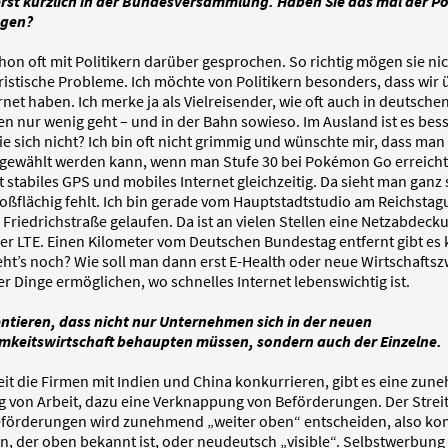
erst kürzlich in der Bundesversammlung. Haben Sie das mal der Pol
agen?
hon oft mit Politikern darüber gesprochen. So richtig mögen sie nic
ristische Probleme. Ich möchte von Politikern besonders, dass wir 
net haben. Ich merke ja als Vielreisender, wie oft auch in deutsche
n nur wenig geht – und in der Bahn sowieso. Im Ausland ist es bess
 sich nicht? Ich bin oft nicht grimmig und wünschte mir, dass man
gewählt werden kann, wenn man Stufe 30 bei Pokémon Go erreicht
 stabiles GPS und mobiles Internet gleichzeitig. Da sieht man ganz 
oßflächig fehlt. Ich bin gerade vom Hauptstadtstudio am Reichstag
 Friedrichstraße gelaufen. Da ist an vielen Stellen eine Netzabdeck
er LTE. Einen Kilometer vom Deutschen Bundestag entfernt gibt es 
eht’s noch? Wie soll man dann erst E-Health oder neue Wirtschafts
er Dinge ermöglichen, wo schnelles Internet lebenswichtig ist.
ntieren, dass nicht nur Unternehmen sich in der neuen
keitswirtschaft behaupten müssen, sondern auch der Einzelne.
eit die Firmen mit Indien und China konkurrieren, gibt es eine zu
g von Arbeit, dazu eine Verknappung von Beförderungen. Der Strei
förderungen wird zunehmend „weiter oben“ entscheiden, also ko
n, der oben bekannt ist, oder neudeutsch „visible“. Selbstwerbung