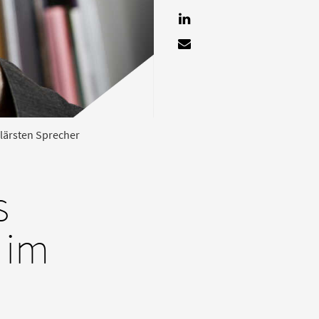
tweet
mitteilen
mail
ulärsten Sprecher
s
 im