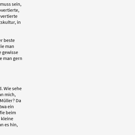
 muss sein,
vertierte,
vertierte
skultur, in
er beste
die man
e gewisse
die man gern
d. Wie sehe
an mich,
Müller? Da
twa ein
fie beim
 kleine
n es hin,