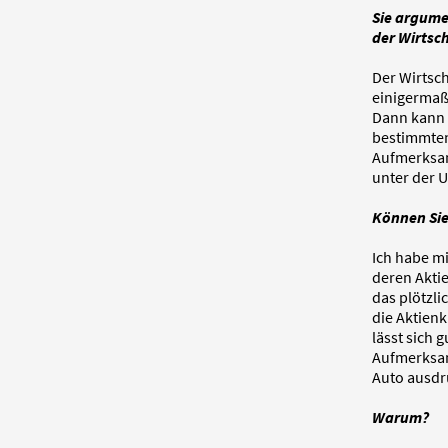
Sie argume
der Wirtsc
Der Wirtsch
einigermaß
Dann kann i
bestimmten
Aufmerksam
unter der U
Können Sie
Ich habe mi
deren Aktie
das plötzli
die Aktien
lässt sich 
Aufmerksam
Auto ausdr
Warum?