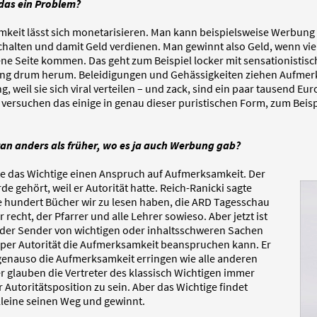
das ein Problem?
keit lässt sich monetarisieren. Man kann beispielsweise Werbung 
chalten und damit Geld verdienen. Man gewinnt also Geld, wenn vie
ene Seite kommen. Das geht zum Beispiel locker mit sensationistis
g drum herum. Beleidigungen und Gehässigkeiten ziehen Aufmer
, weil sie sich viral verteilen – und zack, sind ein paar tausend Eur
versuchen das einige in genau dieser puristischen Form, zum Beisp
ran anders als früher, wo es ja auch Werbung gab?
te das Wichtige einen Anspruch auf Aufmerksamkeit. Der
e gehört, weil er Autorität hatte. Reich-Ranicki sagte
e hundert Bücher wir zu lesen haben, die ARD Tagesschau
 recht, der Pfarrer und alle Lehrer sowieso. Aber jetzt ist
s der Sender von wichtigen oder inhaltsschweren Sachen
 per Autorität die Aufmerksamkeit beanspruchen kann. Er
genauso die Aufmerksamkeit erringen wie alle anderen
r glauben die Vertreter des klassisch Wichtigen immer
r Autoritätsposition zu sein. Aber das Wichtige findet
lleine seinen Weg und gewinnt.