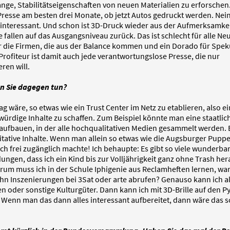
ange, Stabilitätseigenschaften von neuen Materialien zu erforsche
Presse am besten drei Monate, ob jetzt Autos gedruckt werden. Nei
interessant. Und schon ist 3D-Druck wieder aus der Aufmerksamkei
 fallen auf das Ausgangsniveau zurück. Das ist schlecht für alle Ne
ür die Firmen, die aus der Balance kommen und ein Dorado für Spek
Profiteur ist damit auch jede verantwortungslose Presse, die nur
ren will.
n Sie dagegen tun?
ag wäre, so etwas wie ein Trust Center im Netz zu etablieren, also e
ürdige Inhalte zu schaffen. Zum Beispiel könnte man eine staatlic
ufbauen, in der alle hochqualitativen Medien gesammelt werden. Es
tative Inhalte. Wenn man allein so etwas wie die Augsburger Pupp
h frei zugänglich machte! Ich behaupte: Es gibt so viele wunderba
ngen, dass ich ein Kind bis zur Volljährigkeit ganz ohne Trash he
rum muss ich in der Schule Iphigenie aus Reclamheften lernen, w
ehn Inszenierungen bei 3Sat oder arte abrufen? Genauso kann ich 
ren oder sonstige Kulturgüter. Dann kann ich mit 3D-Brille auf den 
Wenn man das dann alles interessant aufbereitet, dann wäre das so