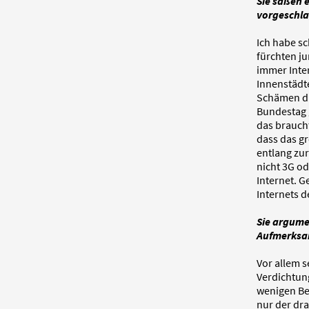
Sie saßen 
vorgeschl
Ich habe sc
fürchten ju
immer Inter
Innenstädte
Schämen die
Bundestag 
das braucht
dass das gr
entlang zur
nicht 3G od
Internet. G
Internets d
Sie argume
Aufmerksam
Vor allem s
Verdichtun
wenigen Be
nur der dra