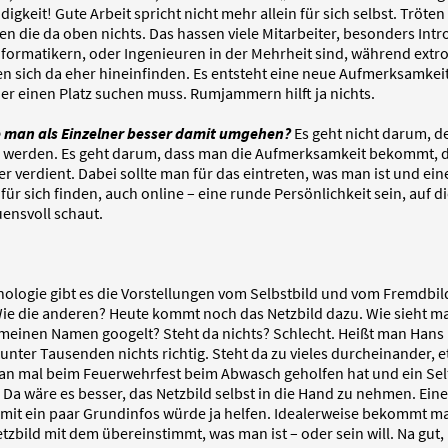
igkeit! Gute Arbeit spricht nicht mehr allein für sich selbst. Tröten
n die da oben nichts. Das hassen viele Mitarbeiter, besonders Intro
nformatikern, oder Ingenieuren in der Mehrheit sind, während extro
n sich da eher hineinfinden. Es entsteht eine neue Aufmerksamkeit
der einen Platz suchen muss. Rumjammern hilft ja nichts.
 man als Einzelner besser damit umgehen?
Es geht nicht darum, d
 werden. Es geht darum, dass man die Aufmerksamkeit bekommt, 
r verdient. Dabei sollte man für das eintreten, was man ist und ein
für sich finden, auch online – eine runde Persönlichkeit sein, auf 
ensvoll schaut.
hologie gibt es die Vorstellungen vom Selbstbild und vom Fremdbil
Wie die anderen? Heute kommt noch das Netzbild dazu. Wie sieht m
einen Namen googelt? Steht da nichts? Schlecht. Heißt man Hans 
unter Tausenden nichts richtig. Steht da zu vieles durcheinander, e
an mal beim Feuerwehrfest beim Abwasch geholfen hat und ein Sel
Da wäre es besser, das Netzbild selbst in die Hand zu nehmen. Eine
it ein paar Grundinfos würde ja helfen. Idealerweise bekommt ma
tzbild mit dem übereinstimmt, was man ist – oder sein will. Na gut,