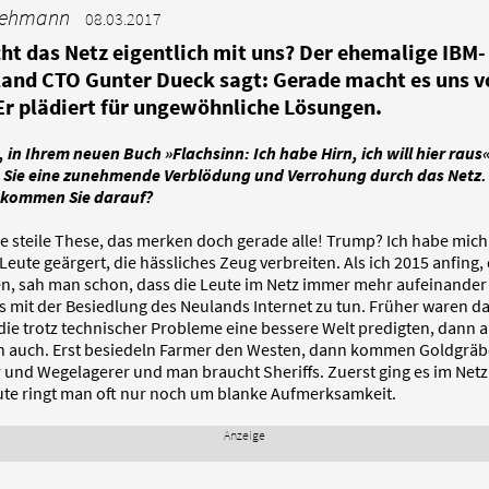
Lehmann
08.03.2017
t das Netz eigentlich mit uns? Der ehemalige IBM-
and CTO Gunter Dueck sagt: Gerade macht es uns v
Er plädiert für ungewöhnliche Lösungen.
 in Ihrem neuen Buch »Flachsinn: Ich habe Hirn, ich will hier raus
Sie eine zunehmende Verblödung und Verrohung durch das Netz. E
 kommen Sie darauf?
ne steile These, das merken doch gerade alle! Trump? Ich habe mic
Leute geärgert, die hässliches Zeug verbreiten. Als ich 2015 anfing,
en, sah man schon, dass die Leute im Netz immer mehr aufeinander
s mit der Besiedlung des Neulands Internet zu tun. Früher waren da
 die trotz technischer Probleme eine bessere Welt predigten, dann
n auch. Erst besiedeln Farmer den Westen, dann kommen Goldgräb
 und Wegelagerer und man braucht Sheriffs. Zuerst ging es im Net
eute ringt man oft nur noch um blanke Aufmerksamkeit.