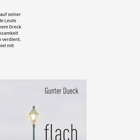
auf seiner
le Leute
chem Dreck
ksamkeit
o verdient.
iel mit