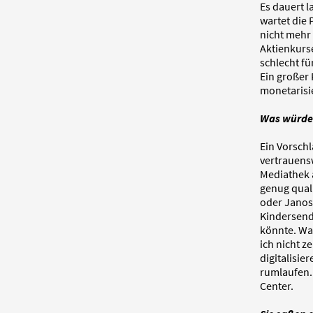
Es dauert l
wartet die 
nicht mehr 
Aktienkurse
schlecht f
Ein großer 
monetarisie
Was würde
Ein Vorschl
vertrauensw
Mediathek a
genug quali
oder Janosc
Kindersendu
könnte. Wa
ich nicht z
digitalisie
rumlaufen. 
Center.