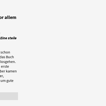
or allem
«
ine steile
h schon
 das Buch
 losgehen.
 erste
 aber kamen
er,
z um gute