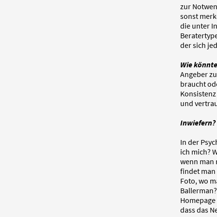
zur Notwend
sonst merke
die unter I
Beratertype
der sich je
Wie könnte
Angeber zu
braucht ode
Konsistenz 
und vertrau
Inwiefern?
In der Psyc
ich mich? 
wenn man m
findet man 
Foto, wo m
Ballerman? 
Homepage m
dass das Ne