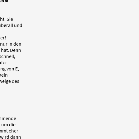
itik
ht. Sie
überall und
n
er!
 nur in den
 hat. Denn
schnell,
ufer
ung von E,
kein
zweige des
nehmende
t um die
mmt eher
 wird dann