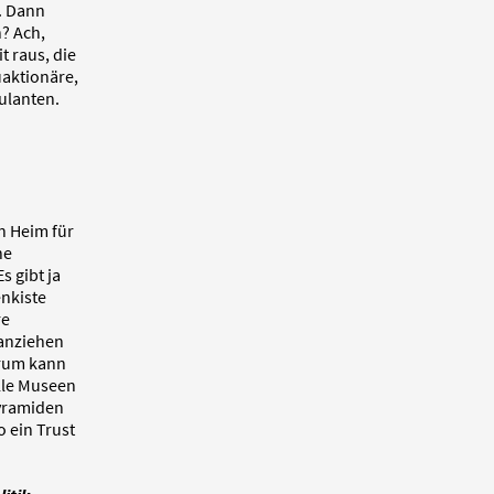
n. Dann
n? Ach,
t raus, die
uaktionäre,
ulanten.
in Heim für
he
 gibt ja
enkiste
re
ranziehen
arum kann
alle Museen
Pyramiden
 ein Trust