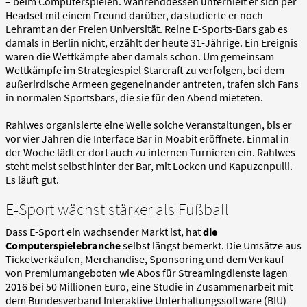
– beim Computerspielen. Währenddessen unterhielt er sich per
Headset mit einem Freund darüber, da studierte er noch
Lehramt an der Freien Universität. Reine E-Sports-Bars gab es
damals in Berlin nicht, erzählt der heute 31-Jährige. Ein Ereignis
waren die Wettkämpfe aber damals schon. Um gemeinsam
Wettkämpfe im Strategiespiel Starcraft zu verfolgen, bei dem
außerirdische Armeen gegeneinander antreten, trafen sich Fans
in normalen Sportsbars, die sie für den Abend mieteten.
Rahlwes organisierte eine Weile solche Veranstaltungen, bis er
vor vier Jahren die Interface Bar in Moabit eröffnete. Einmal in
der Woche lädt er dort auch zu internen Turnieren ein. Rahlwes
steht meist selbst hinter der Bar, mit Locken und Kapuzenpulli.
Es läuft gut.
E-Sport wächst stärker als Fußball
Dass E-Sport ein wachsender Markt ist, hat
die
Computerspielebranche
selbst längst bemerkt. Die Umsätze aus
Ticketverkäufen, Merchandise, Sponsoring und dem Verkauf
von Premiumangeboten wie Abos für Streamingdienste lagen
2016 bei 50 Millionen Euro, eine Studie in Zusammenarbeit mit
dem Bundesverband Interaktive Unterhaltungssoftware (BIU)