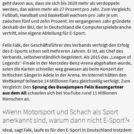
geht davon aus, dass sie sich bis 2020 mehr als verdoppeln
werden, das wären mehr als 27 Prozent pro Jahr. Zum Vergleich:
Fußball, Handball und Basketball wachsen pro Jahr je um
zwischen fünf und zehn Prozent. Im vergangenen Jahr gründete
deshalb der BIU, der in Deutschland die Computerspielebranche
vertritt, eine eigene Abteilung für E-Sport.
Felix Falk, der Geschäftsführer des Verbands verfolgt den Erfolg
des E-Sports schon seit mehreren Jahren. Er ist, als Chef des
Verbands, selbstverständlich begeistert. Als 2015 das „League of
Legends“-Finale in der Mercedes-Benz-Arena abgehalten wurde,
seien die Karten schneller weg gewesen als beim Konzert der
britischen Sängerin Adele in der Arena. Im Internet hätten den
Wettkampf teilweise 14 Millionen Fans gleichzeitig verfolgt. Zum
Vergleich: Den
Sprung des Basejumpers Felix Baumgartner
aus dem All
schauten sich bei YouTube rund 11 Millionen
Menschen an.
»Wenn Motorsport und Schach als Sport
anerkannt sind, warum dann nicht E-Sport?«
Ideal, sagt Falk, laufe es für den E-Sport in Deutschland trotzdem