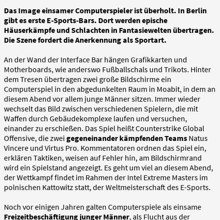
Das Image einsamer Computerspieler ist überholt. In Berlin
gibt es erste E-Sports-Bars. Dort werden epische
Häuserkämpfe und Schlachten in Fantasiewelten übertragen.
Die Szene fordert die Anerkennung als Sportart.
An der Wand der Interface Bar hängen Grafikkarten und
Motherboards, wie anderswo Fußballschals und Trikots. Hinter
dem Tresen übertragen zwei große Bildschirme ein
Computerspiel in den abgedunkelten Raum in Moabit, in dem an
diesem Abend vor allem junge Männer sitzen. Immer wieder
wechselt das Bild zwischen verschiedenen Spielern, die mit
Waffen durch Gebäudekomplexe laufen und versuchen,
einander zu erschießen. Das Spiel heißt Counterstrike Global
Offensive, die zwei
gegeneinander kämpfenden Teams
Natus
Vincere und Virtus Pro. Kommentatoren ordnen das Spiel ein,
erklären Taktiken, weisen auf Fehler hin, am Bildschirmrand
wird ein Spielstand angezeigt. Es geht um viel an diesem Abend,
der Wettkampf findet im Rahmen der Intel Extreme Masters im
polnischen Kattowitz statt, der Weltmeisterschaft des E-Sports.
Noch vor einigen Jahren galten Computerspiele als einsame
Freizeitbeschäftigung junger Männer
, als Flucht aus der