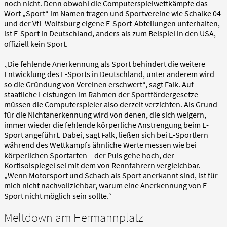
noch nicht. Denn obwohl die Computerspielwettkämpfe das
Wort „Sport“ im Namen tragen und Sportvereine wie Schalke 04
und der VfL Wolfsburg eigene E-Sport-Abteilungen unterhalten,
ist E-Sport in Deutschland, anders als zum Beispiel in den USA,
offiziell kein Sport.
„Die fehlende Anerkennung als Sport behindert die weitere
Entwicklung des E-Sports in Deutschland, unter anderem wird
so die Gründung von Vereinen erschwert“, sagt Falk. Auf
staatliche Leistungen im Rahmen der Sportfördergesetze
müssen die Computerspieler also derzeit verzichten. Als Grund
für die Nichtanerkennung wird von denen, die sich weigern,
immer wieder die fehlende körperliche Anstrengung beim E-
Sport angeführt. Dabei, sagt Falk, ließen sich bei E-Sportlern
während des Wettkampfs ähnliche Werte messen wie bei
körperlichen Sportarten – der Puls gehe hoch, der
Kortisolspiegel sei mit dem von Rennfahrern vergleichbar.
„Wenn Motorsport und Schach als Sport anerkannt sind, ist für
mich nicht nachvollziehbar, warum eine Anerkennung von E-
Sport nicht möglich sein sollte.“
Meltdown am Hermannplatz