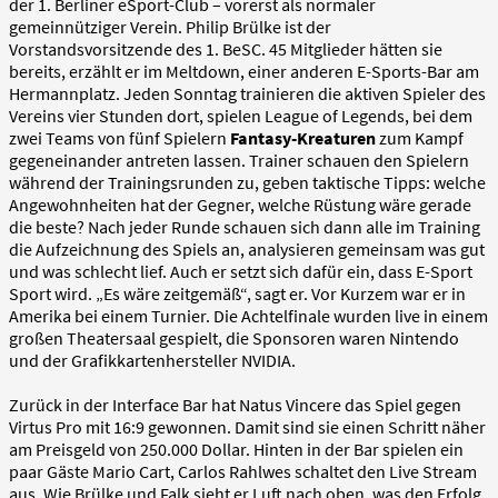
der 1. Berliner eSport-Club – vorerst als normaler
gemeinnütziger Verein. Philip Brülke ist der
Vorstandsvorsitzende des 1. BeSC. 45 Mitglieder hätten sie
bereits, erzählt er im Meltdown, einer anderen E-Sports-Bar am
Hermannplatz. Jeden Sonntag trainieren die aktiven Spieler des
Vereins vier Stunden dort, spielen League of Legends, bei dem
zwei Teams von fünf Spielern
Fantasy-Kreaturen
zum Kampf
gegeneinander antreten lassen. Trainer schauen den Spielern
während der Trainingsrunden zu, geben taktische Tipps: welche
Angewohnheiten hat der Gegner, welche Rüstung wäre gerade
die beste? Nach jeder Runde schauen sich dann alle im Training
die Aufzeichnung des Spiels an, analysieren gemeinsam was gut
und was schlecht lief. Auch er setzt sich dafür ein, dass E-Sport
Sport wird. „Es wäre zeitgemäß“, sagt er. Vor Kurzem war er in
Amerika bei einem Turnier. Die Achtelfinale wurden live in einem
großen Theatersaal gespielt, die Sponsoren waren Nintendo
und der Grafikkartenhersteller NVIDIA.
Zurück in der Interface Bar hat Natus Vincere das Spiel gegen
Virtus Pro mit 16:9 gewonnen. Damit sind sie einen Schritt näher
am Preisgeld von 250.000 Dollar. Hinten in der Bar spielen ein
paar Gäste Mario Cart, Carlos Rahlwes schaltet den Live Stream
aus. Wie Brülke und Falk sieht er Luft nach oben, was den Erfolg