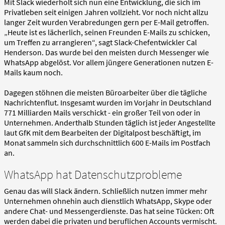
Mit Slack wiederholt sich nun eine Entwicklung, die sich im
Privatleben seit einigen Jahren vollzieht. Vor noch nicht allzu
langer Zeit wurden Verabredungen gern per E-Mail getroffen.
„Heute ist es lächerlich, seinen Freunden E-Mails zu schicken,
um Treffen zu arrangieren“, sagt Slack-Chefentwickler Cal
Henderson. Das wurde bei den meisten durch Messenger wie
WhatsApp abgelöst. Vor allem jüngere Generationen nutzen E-
Mails kaum noch.
Dagegen stöhnen die meisten Büroarbeiter über die tägliche
Nachrichtenflut. Insgesamt wurden im Vorjahr in Deutschland
771 Milliarden Mails verschickt - ein großer Teil von oder in
Unternehmen. Anderthalb Stunden täglich ist jeder Angestellte
laut GfK mit dem Bearbeiten der Digitalpost beschäftigt, im
Monat sammeln sich durchschnittlich 600 E-Mails im Postfach
an.
WhatsApp hat Datenschutzprobleme
Genau das will Slack ändern. Schließlich nutzen immer mehr
Unternehmen ohnehin auch dienstlich WhatsApp, Skype oder
andere Chat- und Messengerdienste. Das hat seine Tücken: Oft
werden dabei die privaten und beruflichen Accounts vermischt.