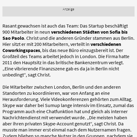
Rasant gewachsen ist auch das Team: Das Startup beschäftigt
900 Mitarbeiter in neun
verschiedenen Städten von Sofia bis
Sao Paolo
. Christ und die anderen Gründer stammen aus Berlin.
Hier sitzt er mit 200 Mitarbeitern, verteilt in
verschiedenen
Coworkingspaces
, bis das neue Büro einzugsbereit ist. Der
Großteil des Teams arbeitet jedoch in London. Die Firma hatte
2011 den Hauptsitz in das britische Bankenzentrum verlegt.
„Eine vibrierende Finanzszene gab es da ja in Berlin nicht
unbedingt“, sagt Christ.
Die Mitarbeiter zwischen London, Berlin und den anderen
Standorten zu koordinieren, war von Anfang an eine
Herausforderung. Viele Videokonferenzen gehörten zum Alltag.
Skype war daher bei Sumup lange intensiv im Einsatz, zumal das
Programm auch eine Chatfunktion hat und gleich als interner
Nachrichtendienst mit verwendet wurde. „Die meisten haben
aber ihren privaten Skype-Account genutzt“, sagt Christ. Da
musste man immer erst einmal nach dem Nutzernamen fragen.
Zudem blieben so manche Nutzer in den Gruppen, nachdem sie